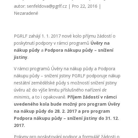
autor:
senfeldova@pgrlf.cz
|
Pro 22, 2016
|
Nezaradené
PGRLF zahájí 1. 1. 2017 nové kolo příjmu žádostí o
poskytnutí podpory v rámci programů
Úvěry na
nákup půdy
a
Podpora nákupu půdy – snížení
jistiny
.
V rámci programů Úvěry na nákup půdy a Podpora
nákupu půdy – snížení jistiny PGRLF podporuje nákup
nestátní zemědělské půdy s možností snížení jistiny
úvěru až do výše limitu příslušného nařízení
de
minimis
, a to i opakovaně.
Příjem žádostí v rámci
uvedeného kola bude možný pro program Úvěry
na nákup půdy do 28. 2. 2017 a pro program
Podpora nákupu půdy – snížení jistiny do 31. 12.
2017.
Pokyny pro poskytování podpor a formulář žádosti o